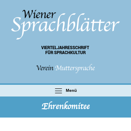
VIERTEL­JAHRES­SCHRIFT
FÜR SPRACHKULTUR
Menü
Ehrenkomitee